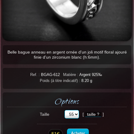
Belle bague anneau en argent ornée d'un joli motif floral ajouré
finie d'un zirconium blanc (h:6mm).
Ref. :
BGAG-612
Matière :
Argent 925‰
Poids (á titre indicatif) :
8.20 g
Options
Taille
[
taille ?
]
Acheter