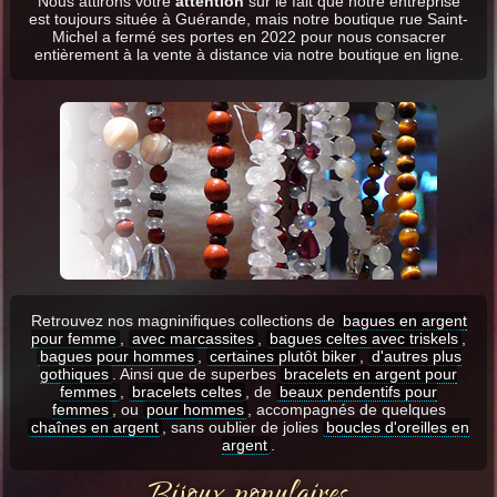
Nous attirons votre
attention
sur le fait que notre entreprise
est toujours située à Guérande, mais notre boutique rue Saint-
Michel a fermé ses portes en 2022 pour nous consacrer
entièrement à la vente à distance via notre boutique en ligne.
Retrouvez nos magninifiques collections de
bagues en argent
pour femme
,
avec marcassites
,
bagues celtes avec triskels
,
bagues pour hommes
,
certaines plutôt biker
,
d'autres plus
gothiques
. Ainsi que de superbes
bracelets en argent pour
femmes
,
bracelets celtes
, de
beaux pendentifs pour
femmes
, ou
pour hommes
, accompagnés de quelques
chaînes en argent
, sans oublier de jolies
boucles d'oreilles en
argent
.