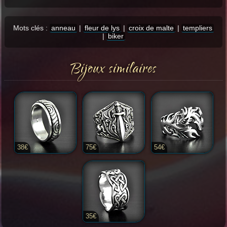
Mots clés :
anneau
|
fleur de lys
|
croix de malte
|
templiers
|
biker
Bijoux similaires
38€
75€
54€
35€