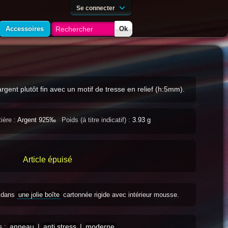
Se connecter
Accessoires
Ok
gent plutôt fin avec un motif de tresse en relief (h:5mm).
ière :
Argent 925‰
Poids (á titre indicatif) :
3.93 g
Article épuisé
s dans
une jolie boîte
cartonnée rigide avec intérieur mousse.
s :
anneau
|
anti stress
|
moderne