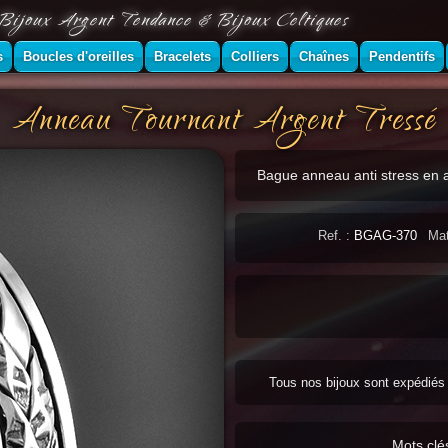
Bijoux Argent Tendance & Bijoux Celtiques
s
Boucles d'oreilles
Bracelets
Colliers
Chaînes
Pendentifs
Anneau Tournant Argent Tressé
Bague anneau anti stress en ar
Ref. :
BGAG-370
Mat
Tous nos bijoux sont expédié
Mots clé