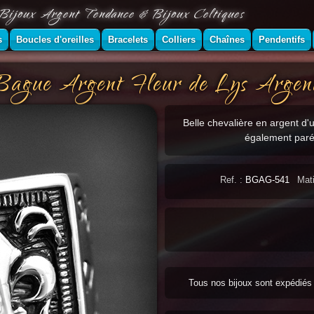
Bijoux Argent Tendance & Bijoux Celtiques
s
Boucles d'oreilles
Bracelets
Colliers
Chaînes
Pendentifs
Bague Argent Fleur de Lys Argen
Belle chevalière en argent d'u
également parée
Ref. :
BGAG-541
Mati
Tous nos bijoux sont expédié