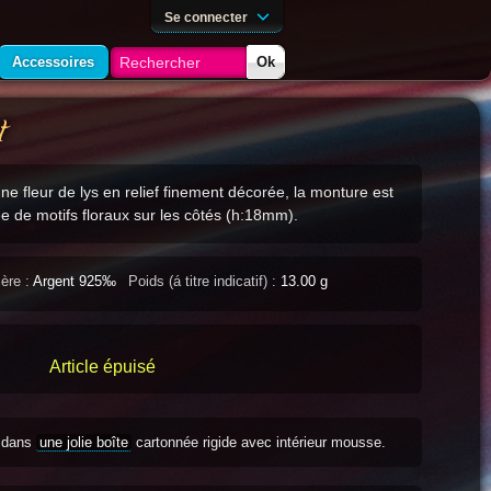
Se connecter
Accessoires
Ok
t
ne fleur de lys en relief finement décorée, la monture est
 de motifs floraux sur les côtés (h:18mm).
ère :
Argent 925‰
Poids (á titre indicatif) :
13.00 g
Article épuisé
s dans
une jolie boîte
cartonnée rigide avec intérieur mousse.