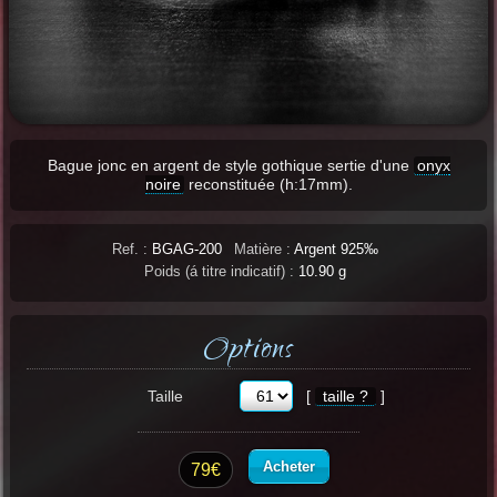
Bague jonc en argent de style gothique sertie d'une
onyx
noire
reconstituée (h:17mm).
Ref. :
BGAG-200
Matière :
Argent 925‰
Poids (á titre indicatif) :
10.90 g
Options
Taille
[
taille ?
]
Acheter
79€