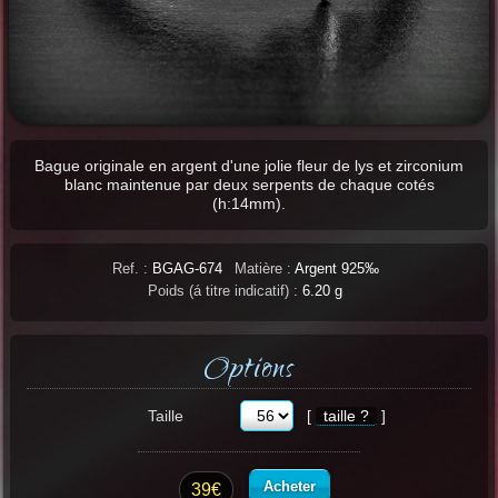
Bague originale en argent d'une jolie fleur de lys et zirconium
blanc maintenue par deux serpents de chaque cotés
(h:14mm).
Ref. :
BGAG-674
Matière :
Argent 925‰
Poids (á titre indicatif) :
6.20 g
Options
Taille
[
taille ?
]
Acheter
39€