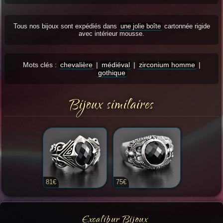
Tous nos bijoux sont expédiés dans
une jolie boîte
cartonnée rigide
avec intérieur mousse.
Mots clés :
chevalière
|
médiéval
|
zirconium homme
|
gothique
Bijoux similaires
81€
75€
Excalibur Bijoux