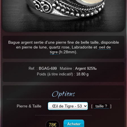
Bague argent sertie d'une pierre fine de belle taille, disponible
en pierre de lune, quartz rose, Labradorite et
oeil de
tigre
(h:28mm).
Ref. :
BGAG-699
Matière :
Argent 925‰
Poids (á titre indicatif) :
18.80 g
Options
Pierre & Taille
[
taille ?
]
Acheter
78€