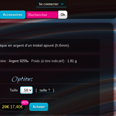
Se connecter
Accessoires
Ok
ique en argent d'un triskel ajouré (h:6mm).
ière :
Argent 925‰
Poids (á titre indicatif) :
1.81 g
Options
Taille
[
taille ?
]
-40%
29€
17,40€
Acheter