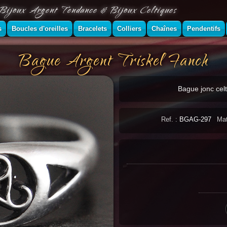
Bijoux Argent Tendance & Bijoux Celtiques
s
Boucles d'oreilles
Bracelets
Colliers
Chaînes
Pendentifs
Bague Argent Triskel Fanch
Bague jonc celt
Ref. :
BGAG-297
Mat