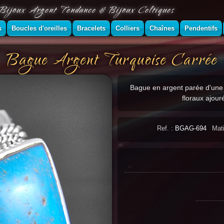
Bijoux Argent Tendance & Bijoux Celtiques
s
Boucles d'oreilles
Bracelets
Colliers
Chaînes
Pendentifs
Bague Argent Turquoise Carrée
Bague en argent parée d'une
floraux ajour
Ref. :
BGAG-694
Mati