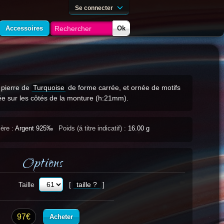
Se connecter
Accessoires
Ok
 pierre de
Turquoise
de forme carrée, et ornée de motifs
ée sur les côtés de la monture (h:21mm).
ère :
Argent 925‰
Poids (á titre indicatif) :
16.00 g
Options
Taille
[
taille ?
]
97€
Acheter