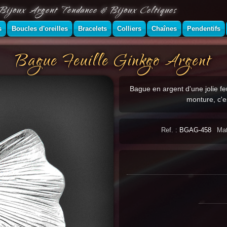
Bijoux Argent Tendance & Bijoux Celtiques
s
Boucles d'oreilles
Bracelets
Colliers
Chaînes
Pendentifs
Bague Feuille Ginkgo Argent
Bague en argent d'une jolie fe
monture, c'e
Ref. :
BGAG-458
Mat