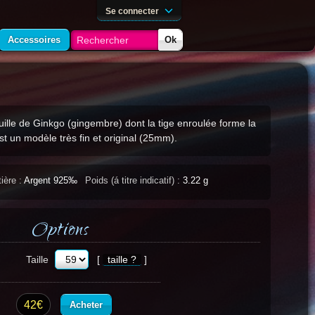
Se connecter
Accessoires
Ok
uille de Ginkgo (gingembre) dont la tige enroulée forme la
st un modèle très fin et original (25mm).
ière :
Argent 925‰
Poids (á titre indicatif) :
3.22 g
Options
Taille
[
taille ?
]
42€
Acheter