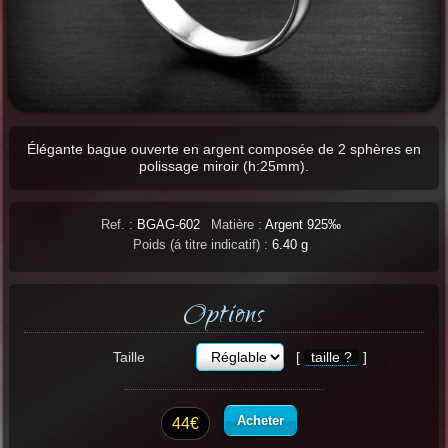
Élégante bague ouverte en argent composée de 2 sphères en
polissage miroir (h:25mm).
Ref. :
BGAG-602
Matière :
Argent 925‰
Poids (á titre indicatif) :
6.40 g
Options
Taille
[
taille ?
]
Acheter
44€