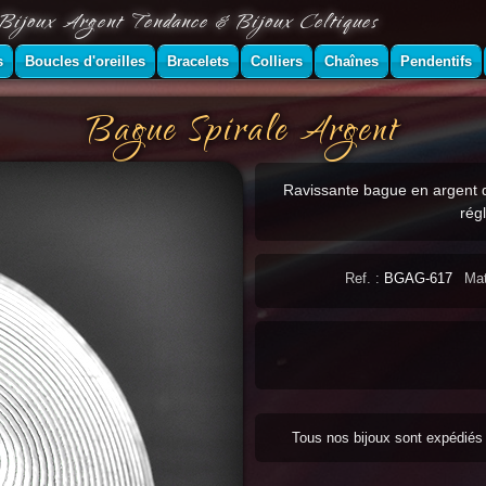
Bijoux Argent Tendance & Bijoux Celtiques
s
Boucles d'oreilles
Bracelets
Colliers
Chaînes
Pendentifs
Bague Spirale Argent
Ravissante bague en argent d
rég
Ref. :
BGAG-617
Mat
Tous nos bijoux sont expédié