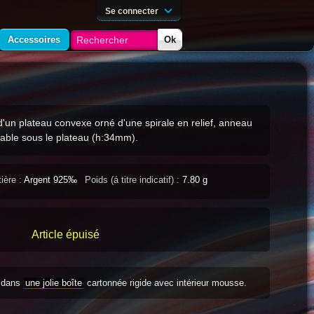
Se connecter
Accessoires
Ok
'un plateau convexe orné d'une spirale en relief, anneau
lable sous le plateau (h:34mm).
ière :
Argent 925‰
Poids (á titre indicatif) :
7.80 g
Article épuisé
s dans
une jolie boîte
cartonnée rigide avec intérieur mousse.