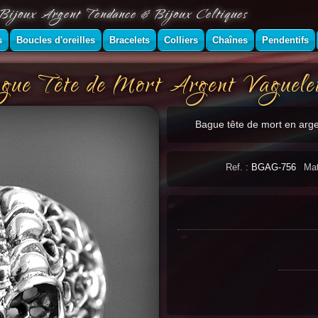
Bijoux Argent Tendance & Bijoux Celtiques
s
Boucles d'oreilles
Bracelets
Colliers
Chaînes
Pendentifs
gue Tête de Mort Argent Vaguelet
Bague tête de mort en arge
Ref. :
BGAG-756
Mat