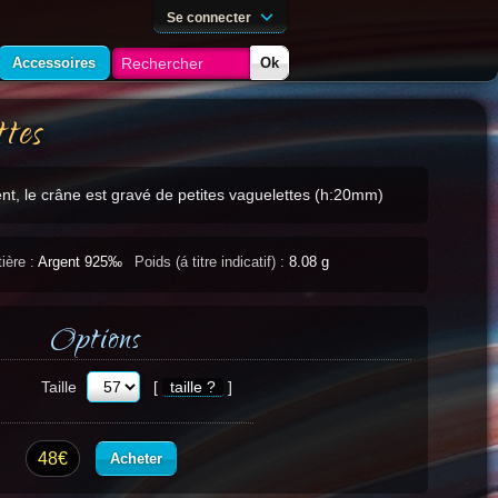
Se connecter
Accessoires
Ok
tes
nt, le crâne est gravé de petites vaguelettes (h:20mm)
ière :
Argent 925‰
Poids (á titre indicatif) :
8.08 g
Options
Taille
[
taille ?
]
48€
Acheter