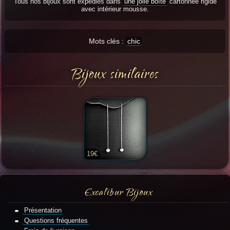
Tous nos bijoux sont expédiés dans
une jolie boîte
cartonnée rigide
avec intérieur mousse.
Mots clés :
chic
Bijoux similaires
19€
Excalibur Bijoux
Présentation
Questions fréquentes