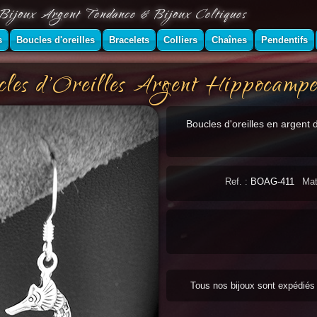
Bijoux Argent Tendance & Bijoux Celtiques
s
Boucles d'oreilles
Bracelets
Colliers
Chaînes
Pendentifs
les d'Oreilles Argent Hippocampe
Boucles d'oreilles en argent 
Ref. :
BOAG-411
Mat
Tous nos bijoux sont expédié