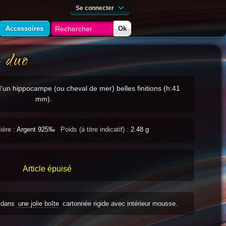
Se connecter
Accessoires
Ok
 duo
d'un hippocampe (ou cheval de mer) belles finitions (h:41
mm).
ière :
Argent 925‰
Poids (á titre indicatif) :
2.48 g
Article épuisé
s dans
une jolie boîte
cartonnée rigide avec intérieur mousse.