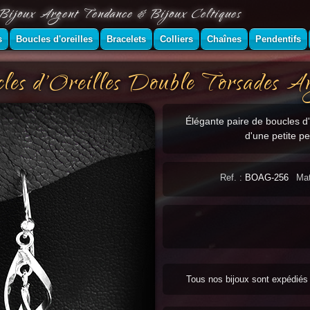
Bijoux Argent Tendance & Bijoux Celtiques
s
Boucles d'oreilles
Bracelets
Colliers
Chaînes
Pendentifs
les d'Oreilles Double Torsades A
Élégante paire de boucles d
d'une petite p
Ref. :
BOAG-256
Mat
Tous nos bijoux sont expédié