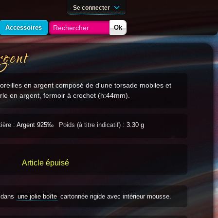
Se connecter
Accessoires
Ok
rgent
'oreilles en argent composé de d'une torsade mobiles et
erle en argent, fermoir à crochet (h:44mm).
ière :
Argent 925‰
Poids (á titre indicatif) :
3.30 g
Article épuisé
s dans
une jolie boîte
cartonnée rigide avec intérieur mousse.