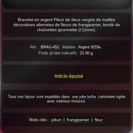
Bracelet en argent Pikun de deux rangée de mailles
décoratives alternées de fleurs de frangipanier, bordé de
chaînettes gourmette (l:11mm).
Ref. :
BRAG-452
Matière :
Argent 925‰
Poids (á titre indicatif) :
21.00 g
Article épuisé
Tous nos bijoux sont expédiés dans
une jolie boîte
cartonnée rigide
avec intérieur mousse.
Mots clés :
pikun
|
frangipanier
|
fleur