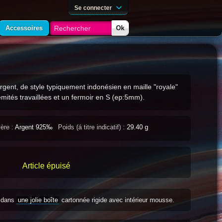
Se connecter
Accessoires
Ok
gent, de style typiquement indonésien en maille "royale"
émités travaillées et un fermoir en S (ep:5mm).
ère :
Argent 925‰
Poids (á titre indicatif) :
29.40 g
Article épuisé
s dans
une jolie boîte
cartonnée rigide avec intérieur mousse.