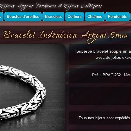
Bijoux Argent Tendance & Bijoux Celtiques
s
Boucles d'oreilles
Bracelets
Colliers
Chaînes
Pendentifs
Bracelet Indonésien Argent 5mm
Superbe bracelet souple en ar
avec de jolies extr
Ref. :
BRAG-252
Mati
Tous nos bijoux sont expédié