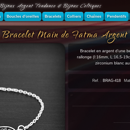
Bijoux Argent Tendance & Bijoux Celtiques
s
Boucles d'oreilles
Bracelets
Colliers
Chaînes
Pendentifs
Bracelet Main de Fatma Argent
Bracelet en argent d'une be
rallonge (l:16mm, L:16,5-19
zirconium blanc au
Ref. :
BRAG-418
Mat