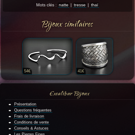
Mots clés :
natte
|
tresse
|
thaï
Bijoux similaires
54€
41€
Excalibur Bijoux
Présentation
Questions fréquentes
Frais de livraison
Conditions de vente
Conseils & Astuces
Les Pierres Fines