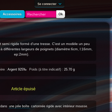
Se connecter
Accessoires
Ok
t semi rigide formé d'une tresse. C'est un modèle un peu
 à différentes largeurs de poignets (diamètre:6cm, l:16mm,
ep:2mm).
ère :
Argent 925‰
Poids (á titre indicatif) :
25.70 g
Article épuisé
s dans
une jolie boîte
cartonnée rigide avec intérieur mousse.