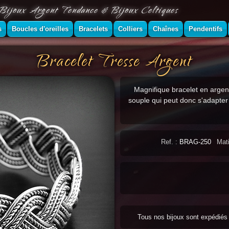
Bijoux Argent Tendance & Bijoux Celtiques
s
Boucles d'oreilles
Bracelets
Colliers
Chaînes
Pendentifs
Bracelet Tresse Argent
Magnifique bracelet en argen
souple qui peut donc s'adapter
Ref. :
BRAG-250
Mati
Tous nos bijoux sont expédié