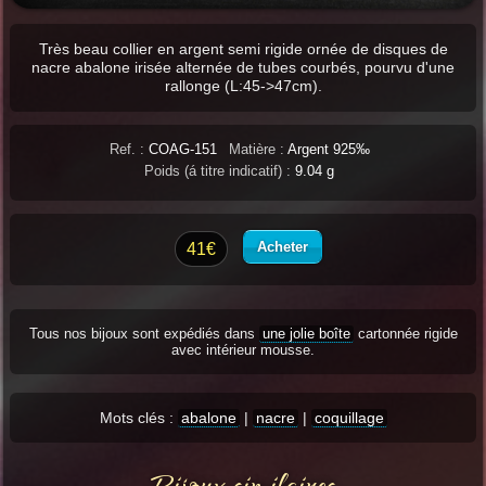
Très beau collier en argent semi rigide ornée de disques de
nacre abalone irisée alternée de tubes courbés, pourvu d'une
rallonge (L:45->47cm).
Ref. :
COAG-151
Matière :
Argent 925‰
Poids (á titre indicatif) :
9.04 g
Acheter
41€
Tous nos bijoux sont expédiés dans
une jolie boîte
cartonnée rigide
avec intérieur mousse.
Mots clés :
abalone
|
nacre
|
coquillage