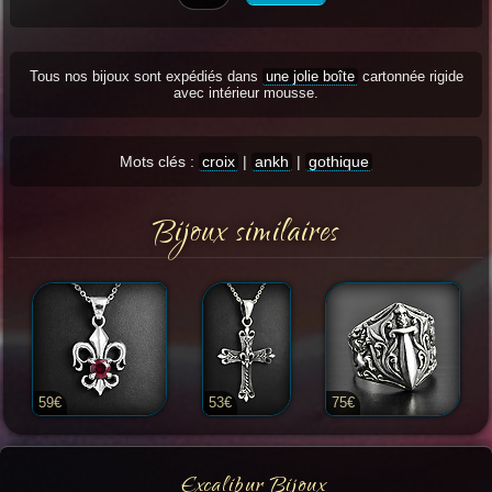
Tous nos bijoux sont expédiés dans
une jolie boîte
cartonnée rigide
avec intérieur mousse.
Mots clés :
croix
|
ankh
|
gothique
Bijoux similaires
59€
53€
75€
Excalibur Bijoux