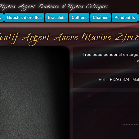
Bijoux Argent Tendance & Bijoux Celtiques
s
Boucles d'oreilles
Bracelets
Colliers
Chaînes
Pendentifs
entif Argent Ancre Marine Zirco
Très beau pendentif en arge
Ref. :
PDAG-374
Mat