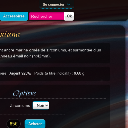
Se connecter
Accessoires
Ok
niums
nt ancre marine ornée de zirconiums, et surmontée d'un
anneau émail noir (h:42mm).
ière :
Argent 925‰
Poids (á titre indicatif) :
9.60 g
Options
Zirconiums
65€
Acheter