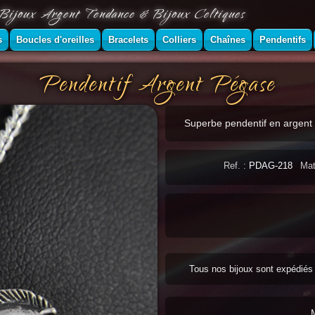
Bijoux Argent Tendance & Bijoux Celtiques
s
Boucles d'oreilles
Bracelets
Colliers
Chaînes
Pendentifs
Pendentif Argent Pégase
Superbe pendentif en argent
Ref. :
PDAG-218
Mat
Tous nos bijoux sont expédié