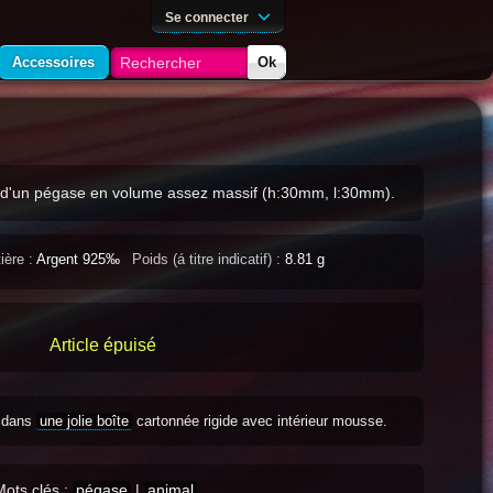
Se connecter
Accessoires
Ok
 d'un pégase en volume assez massif (h:30mm, l:30mm).
ière :
Argent 925‰
Poids (á titre indicatif) :
8.81 g
Article épuisé
s dans
une jolie boîte
cartonnée rigide avec intérieur mousse.
Mots clés :
pégase
|
animal