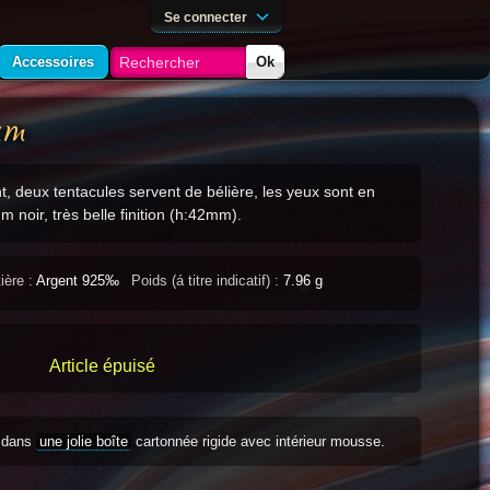
Se connecter
Accessoires
Ok
um
t, deux tentacules servent de bélière, les yeux sont en
m noir, très belle finition (h:42mm).
ière :
Argent 925‰
Poids (á titre indicatif) :
7.96 g
Article épuisé
s dans
une jolie boîte
cartonnée rigide avec intérieur mousse.