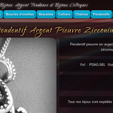
Bijoux Argent Tendance & Bijoux Celtiques
s
Boucles d'oreilles
Bracelets
Colliers
Chaînes
Pendentifs
endentif Argent Pieuvre Zirconi
Pendentif pieuvre en argen
zirconiu
Ref. :
PDAG-591
Mat
Tous nos bijoux sont expédié