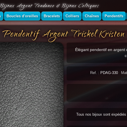
Bijoux Argent Tendance & Bijoux Celtiques
s
Boucles d'oreilles
Bracelets
Colliers
Chaînes
Pendentifs
Pendentif Argent Triskel Kristen
Élégant pendentif en argent d
c
Ref. :
PDAG-330
Mat
Tous nos bijoux sont expédié