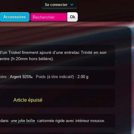
Se connecter
Accessoires
Ok
'un Triskel finement ajouré d'une entrelac Trinité en son
entre (h:20mm hors bélière).
ière :
Argent 925‰
Poids (á titre indicatif) :
2.00 g
Article épuisé
s dans
une jolie boîte
cartonnée rigide avec intérieur mousse.