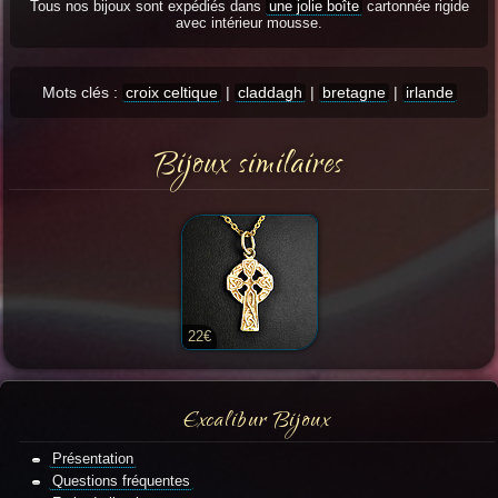
Tous nos bijoux sont expédiés dans
une jolie boîte
cartonnée rigide
avec intérieur mousse.
Mots clés :
croix celtique
|
claddagh
|
bretagne
|
irlande
Bijoux similaires
22€
Excalibur Bijoux
Présentation
Questions fréquentes