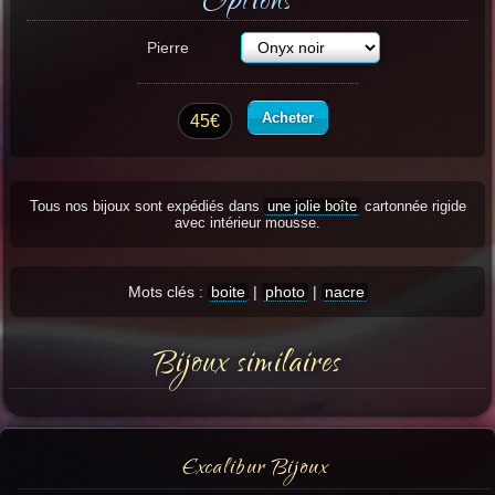
Options
Pierre
Acheter
45€
Tous nos bijoux sont expédiés dans
une jolie boîte
cartonnée rigide
avec intérieur mousse.
Mots clés :
boite
|
photo
|
nacre
Bijoux similaires
Excalibur Bijoux