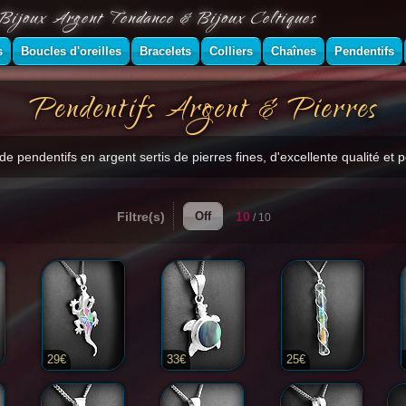
Bijoux Argent Tendance & Bijoux Celtiques
s
Boucles d'oreilles
Bracelets
Colliers
Chaînes
Pendentifs
Pendentifs Argent & Pierres
 de pendentifs en argent sertis de pierres fines, d'excellente qualité et 
Filtre(s)
10
Off
/ 10
29€
33€
25€