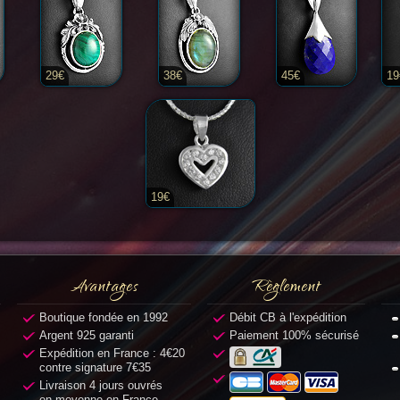
29€
38€
45€
19
19€
Avantages
Règlement
Boutique fondée en 1992
Débit CB à l'expédition
Argent 925 garanti
Paiement 100% sécurisé
Expédition en France : 4€20
contre signature 7€35
Livraison 4 jours ouvrés
en moyenne en France