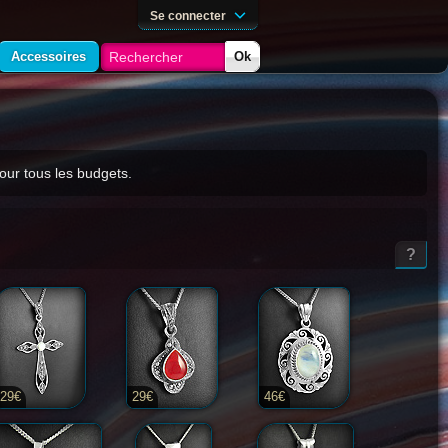
Se connecter
Accessoires
Ok
pour tous les budgets.
?
29€
29€
46€