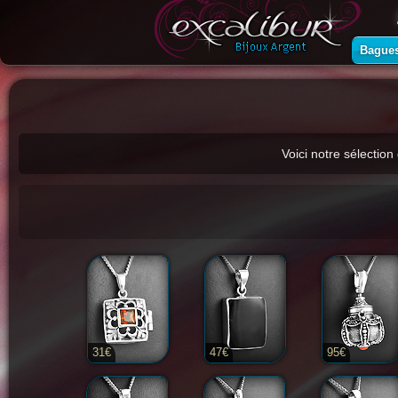
Bague
Voici notre sélection
31€
47€
95€