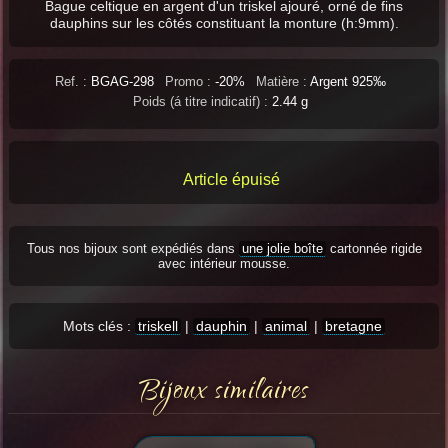
Bague celtique en argent d'un triskel ajouré, orné de fins
dauphins sur les côtés constituant la monture (h:9mm).
Ref. :
BGAG-298
Promo :
-20%
Matière :
Argent 925‰
Poids (á titre indicatif) :
2.44 g
Article épuisé
Tous nos bijoux sont expédiés dans
une jolie boîte
cartonnée rigide
avec intérieur mousse.
Mots clés :
triskell
|
dauphin
|
animal
|
bretagne
Bijoux similaires