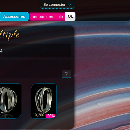
Se connecter
Accessoires
Ok
tiple'
).
?
19,20€
-20%