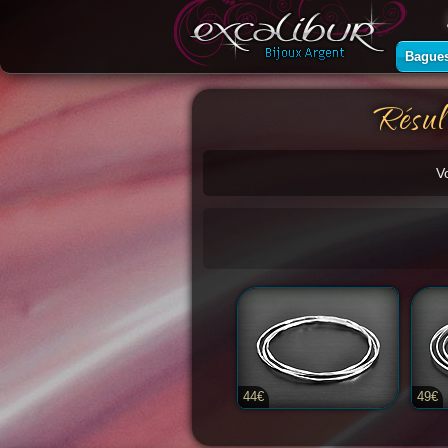
Bague
Résul
V
44€
49€