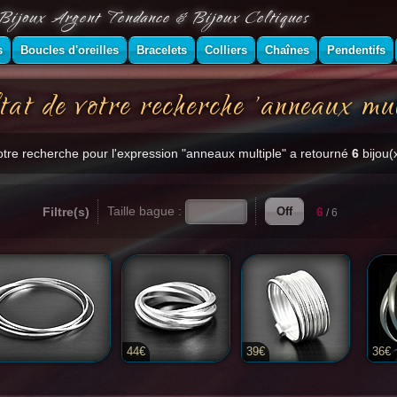
Bijoux Argent Tendance & Bijoux Celtiques
s
Boucles d'oreilles
Bracelets
Colliers
Chaînes
Pendentifs
tat de votre recherche 'anneaux mul
otre recherche pour l'expression "anneaux multiple" a retourné
6
bijou(x
Taille bague :
Filtre(s)
6
Off
/ 6
44€
39€
36€