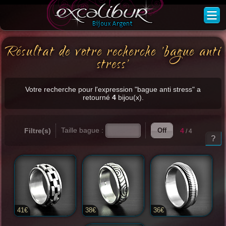
Résultat de votre recherche 'bague anti
stress'
Votre recherche pour l'expression "bague anti stress" a
retourné
4
bijou(x).
Taille bague :
Filtre(s)
4
Off
/ 4
?
41€
38€
36€