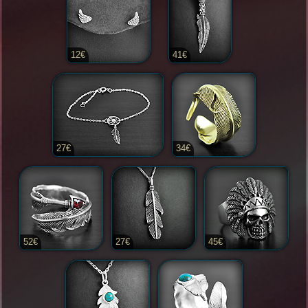
12€
41€
27€
34€
52€
27€
45€