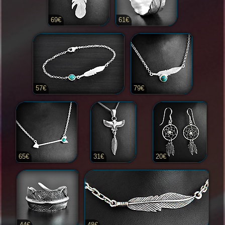
69€
61€
57€
79€
65€
31€
20€
44€
48€