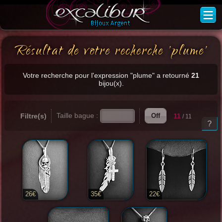
Résultat de votre recherche 'plume'
Votre recherche pour l'expression "plume" a retourné
21
bijou(x).
Taille bague :
Filtre(s)
11
Off
/ 11
?
26€
35€
22€