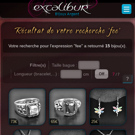
Résultat de votre recherche 'fee'
Votre recherche pour l'expression "fee" a retourné
15
bijou(x).
Taille bague :
Filtre(s)
Longueur (bracelet,...) :
cm
7
Off
/ 7
?
73€
65€
25€