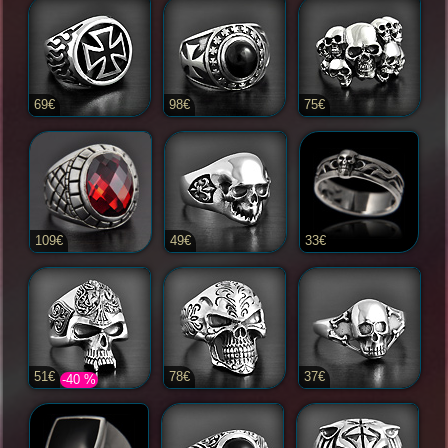
69€
98€
75€
109€
49€
33€
51€
78€
37€
-40 %