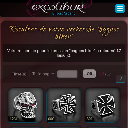
Résultat de votre recherche 'bagues
biker'
Votre recherche pour l'expression "bagues biker" a retourné
17
bijou(x).
Taille bague :
Filtre(s)
17
Off
/ 17
?
126€
60€
89€