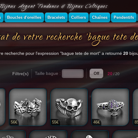
Bijoux Argent Tendance & Bijoux Celtiques
s
Boucles d'oreilles
Bracelets
Colliers
Chaînes
Pendentifs
at de votre recherche 'bague tete d
re recherche pour l'expression "bague tete de mort" a retourné
20
bijou
Taille bague :
Filtre(s)
20
Off
/ 20
56€
55€
46€
8