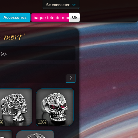
Se connecter
Accessoires
Ok
e mort'
(x).
?
5€
126€