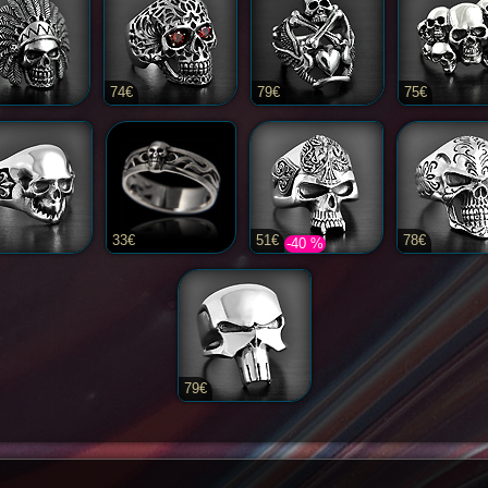
74€
79€
75€
33€
51€
78€
-40 %
79€