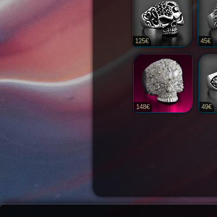
125€
45€
148€
49€