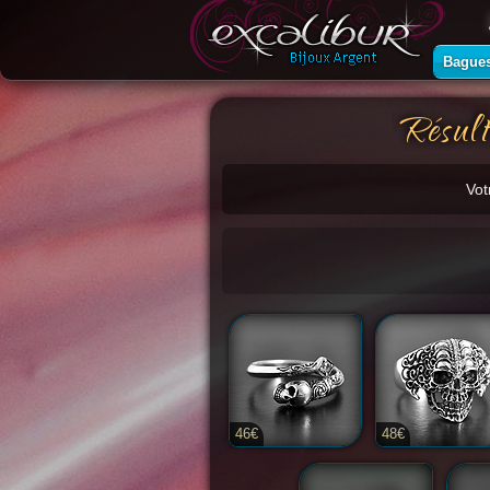
Bague
Résult
Vot
46€
48€