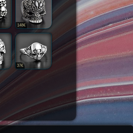
148€
37€